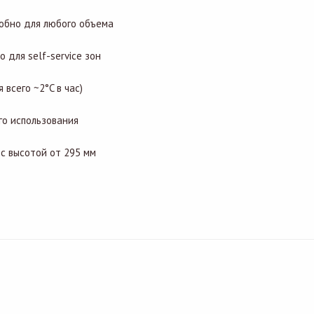
обно для любого объема
для self-service зон
всего ~2°C в час)
го использования
с высотой от 295 мм