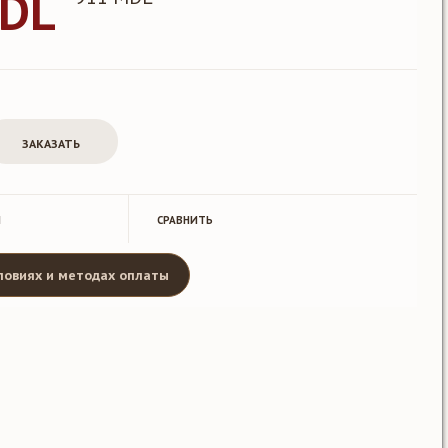
MDL
Й
CРАВНИТЬ
ловиях и методах оплаты