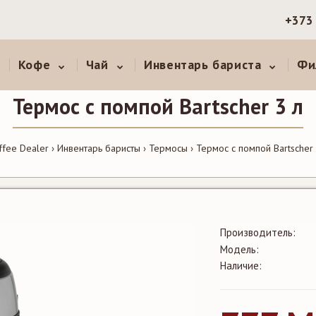
+373
Кофе
Чай
Инвентарь бариста
Фи
Термос с помпой Bartscher 3 л
ffee Dealer
Инвентарь баристы
Термосы
Термос с помпой Bartscher 
Производитель:
Модель:
Наличие: