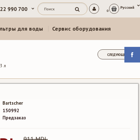
Русский
 22 990 700
0
льтры для воды
Сервис оборудования
СЛЕДУЮЩИЙ
3 л
Bartscher
150992
Предзаказ
911 MDL