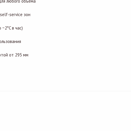
для любого объема
elf-service зон
~2°C в час)
ользования
той от 295 мм