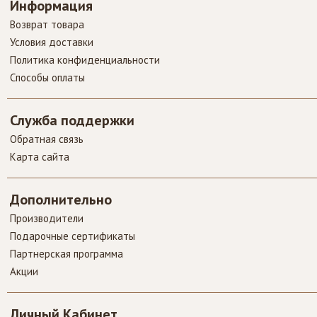
Информация
Возврат товара
Условия доставки
Политика конфиденциальности
Способы оплаты
Темпер APS с
регулируемой
Служба поддержки
силой давления
Обратная связь
58 мм Темпер APS
Карта сайта
с регулируемой
силой давления
58 мм — это ..
Дополнительно
Производители
Подарочные сертификаты
Партнерская программа
Акции
Личный Кабинет
Питчер для