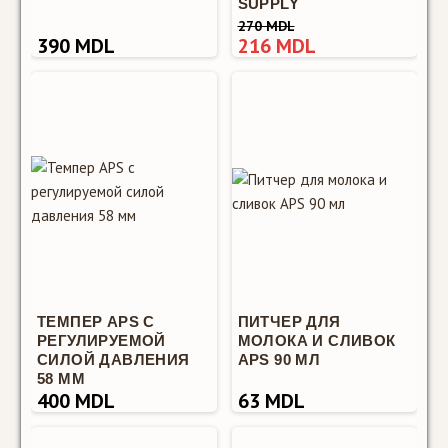
SUPPLY
270 MDL
390 MDL
216 MDL
Knock BOX APS —
это
профессиональный
контейнер для
выбивания
кофейной гущи,
необходимый
аксессуар дл..
ТЕМПЕР APS С
ПИТЧЕР ДЛЯ
РЕГУЛИРУЕМОЙ
МОЛОКА И СЛИВОК
SALE
СИЛОЙ ДАВЛЕНИЯ
APS 90 МЛ
58 ММ
400 MDL
63 MDL
Барный