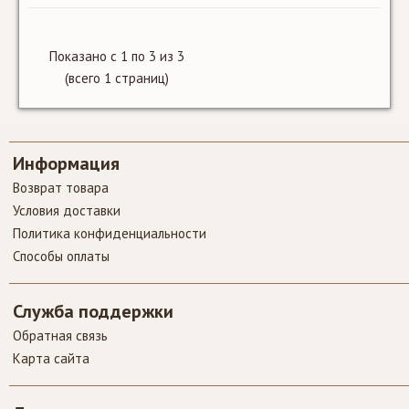
SALE
Показано с 1 по 3 из 3
(всего 1 страниц)
Автоматический
вспениватель
Информация
молока
Gastroback
Возврат товара
Latte Magic
Условия доставки
White
Политика конфиденциальности
Способы оплаты
1914 MDL
1750 MDL
Служба поддержки
Обратная связь
Карта сайта