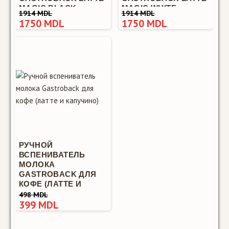
1750 MDL
MAGIC BLACK
MAGIC WHITE
1914 MDL
1914 MDL
1750 MDL
1750 MDL
Автоматический
вспениватель
РУЧНОЙ
молока Gastroback
ВСПЕНИВАТЕЛЬ
Latte Magic
МОЛОКА
BlackАвтоматический
GASTROBACK ДЛЯ
КОФЕ (ЛАТТЕ И
вспениватель
КАПУЧИНО)
498 MDL
молока Ga..
399 MDL