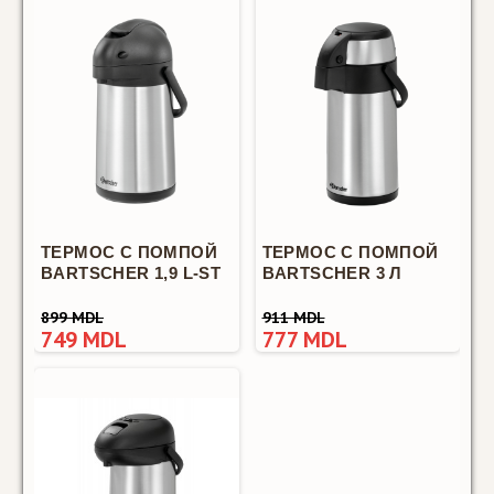
Автоматическая
кофемашина
Bartscher KV1
Comfort — 23
напитка и
рекламный экран
для бизнеса
Кофем..
ТЕРМОС С ПОМПОЙ
ТЕРМОС С ПОМПОЙ
BARTSCHER 1,9 L-ST
BARTSCHER 3 Л
SALE
899 MDL
911 MDL
749 MDL
777 MDL