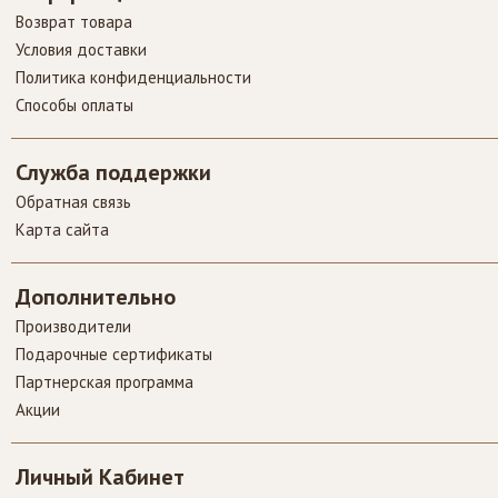
Возврат товара
Условия доставки
Политика конфиденциальности
Контейнер для
Способы оплаты
молока Bartscher
KV9L Контейнер
для молока
Служба поддержки
Bartscher KV9L
Обратная связь
предназначен для
Карта сайта
хранения..
Дополнительно
Производители
SALE
Подарочные сертификаты
Партнерская программа
Акции
Личный Кабинет