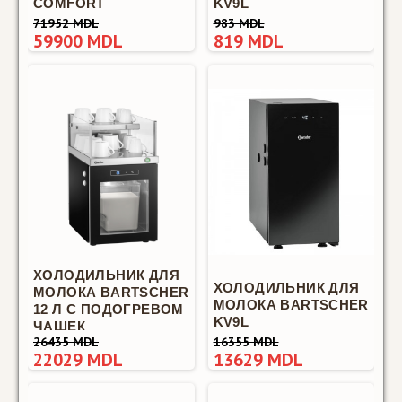
COMFORT
KV9L
71952 MDL
983 MDL
59900 MDL
819 MDL
Автоматическая
кофемашина
KV1 Comfort
71952 MDL
59900
MDL
ХОЛОДИЛЬНИК ДЛЯ
ХОЛОДИЛЬНИК ДЛЯ
МОЛОКА BARTSCHER
МОЛОКА BARTSCHER
12 Л С ПОДОГРЕВОМ
KV9L
ЧАШЕК
26435 MDL
16355 MDL
22029 MDL
13629 MDL