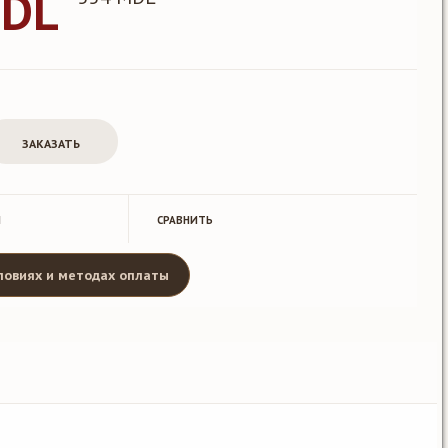
MDL
Й
CРАВНИТЬ
ловиях и методах оплаты