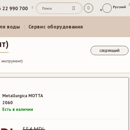
Русский
3 22 990 700
0
ля воды
Сервис оборудования
нт)
СЛЕДУЮЩИЙ
 инструмент)
Metallurgica MOTTA
2060
Есть в наличии
554 MDL