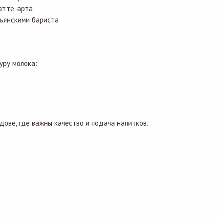
латте-арта
ьянскими бариста
уру молока:
ове, где важны качество и подача напитков.