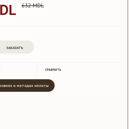
MDL
632 MDL
Й
CРАВНИТЬ
ловиях и методах оплаты